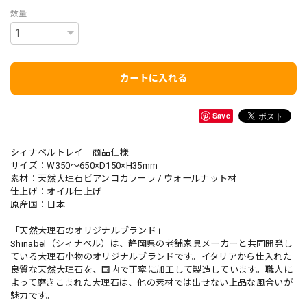
数量
カートに入れる
Save
シィナベルトレイ 商品仕様
サイズ：W350～650×D150×H35mm
素材：天然大理石ビアンコカラーラ / ウォールナット材
仕上げ：オイル仕上げ
原産国：日本
「天然大理石のオリジナルブランド」
Shinabel（シィナベル）は、静岡県の老舗家具メーカーと共同開発し
ている大理石小物のオリジナルブランドです。イタリアから仕入れた
良質な天然大理石を、国内で丁寧に加工して製造しています。職人に
よって磨きこまれた大理石は、他の素材では出せない上品な風合いが
魅力です。