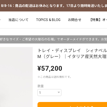
8/8-16：商品の配送はお休みとなります。17日より随時発送いたし
ー
当店について
TOPICS & BLOG
お問合せ
【特集】オ
好きなサイズ・ご希望の大理石の石種」でオーダーメイドができます。お
トレイ・ディスプレイ シィナベ
M（グレー）｜イタリア産天然大理
¥57,200
※この商品は
送料無料
です。
数量